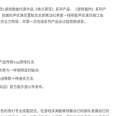
先生(游戏歌曲代表作品《格兰蒂亚》系列产品、《逆转裁判》系列产
。前做的声优演员置鲇龙太郎携当红男星一线明星声优演员堀江由
演员主力阵容，并第一次完成系列产品全过程视频语音。
传统srpg游戏玩法;
优势与一样很明显的缺点;
护战等数十种通关方法;
模拟战》官方版手游公布发布。
特色的奇幻专业技能招式，在游戏深渊能够领着自已的部队发展自已的