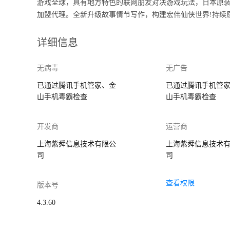
游戏全球，具有地方特色的联网朋友对决游戏玩法，日本原
加盟代理。全新升级故事情节写作，构建宏伟仙侠世界!持续
详细信息
无病毒
无广告
已通过腾讯手机管家、金
已通过腾讯手机管
山手机毒霸检查
山手机毒霸检查
开发商
运营商
上海紫舜信息技术有限公
上海紫舜信息技术
司
司
查看权限
版本号
4.3.60