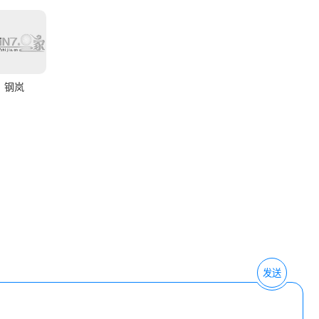
钢岚
发送