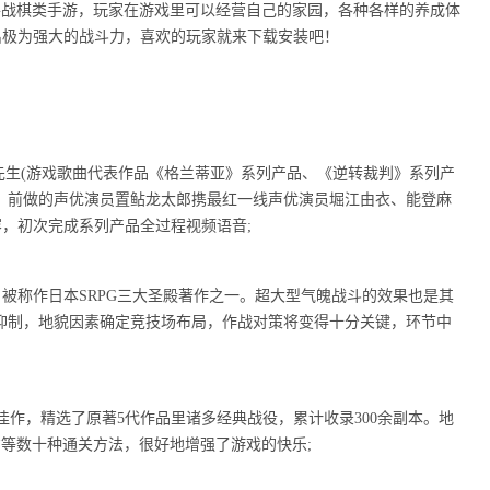
G战棋类手游，玩家在游戏里可以经营自己的家园，各种各样的养成体
出极为强大的战斗力，喜欢的玩家就来下载安装吧！
先生(游戏歌曲代表作品《格兰蒂亚》系列产品、《逆转裁判》系列产
。前做的声优演员置鲇龙太郎携最红一线声优演员堀江由衣、能登麻
容，初次完成系列产品全过程视频语音;
做，被称作日本SRPG三大圣殿著作之一。超大型气魄战斗的效果也是其
相抑制，地貌因素确定竞技场布局，作战对策将变得十分关键，环节中
佳作，精选了原著5代作品里诸多经典战役，累计收录300余副本。地
方等数十种通关方法，很好地增强了游戏的快乐;