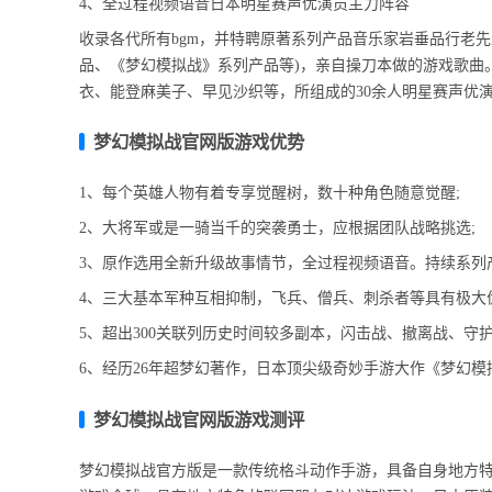
4、全过程视频语音日本明星赛声优演员主力阵容
收录各代所有bgm，并特聘原著系列产品音乐家岩垂品行老
品、《梦幻模拟战》系列产品等)，亲自操刀本做的游戏歌曲
衣、能登麻美子、早见沙织等，所组成的30余人明星赛声优
梦幻模拟战官网版游戏优势
1、每个英雄人物有着专享觉醒树，数十种角色随意觉醒;
2、大将军或是一骑当千的突袭勇士，应根据团队战略挑选;
3、原作选用全新升级故事情节，全过程视频语音。持续系列产品
4、三大基本军种互相抑制，飞兵、僧兵、刺杀者等具有极大
5、超出300关联列历史时间较多副本，闪击战、撤离战、守
6、经历26年超梦幻著作，日本顶尖级奇妙手游大作《梦幻
梦幻模拟战官网版游戏测评
梦幻模拟战官方版是一款传统格斗动作手游，具备自身地方