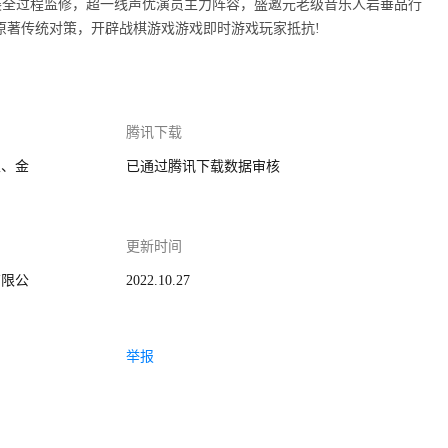
装全过程监修，超一线声优演员主力阵容，盛邀元老级音乐人岩垂品行
原著传统对策，开辟战棋游戏游戏即时游戏玩家抵抗!
腾讯下载
家、金
已通过腾讯下载数据审核
更新时间
有限公
2022.10.27
举报