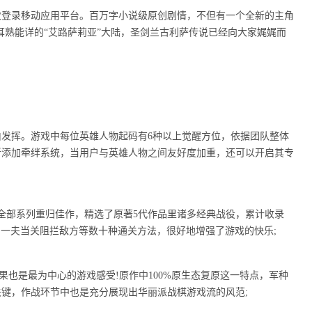
次登录移动应用平台。百万字小说级原创剧情，不但有一个全新的主角
耳熟能详的“艾路萨莉亚”大陆，圣剑兰古利萨传说已经向大家娓娓而
发挥。游戏中每位英雄人物起码有6种以上觉醒方位，依据团队整体
新添加牵绊系统，当用户与英雄人物之间友好度加重，还可以开启其专
为全部系列重归佳作，精选了原著5代作品里诸多经典战役，累计收录
身、一夫当关阻拦敌方等数十种通关方法，很好地增强了游戏的快乐;
果也是最为中心的游戏感受!原作中100%原生态复原这一特点，军种
键，作战环节中也是充分展现出华丽派战棋游戏流的风范;