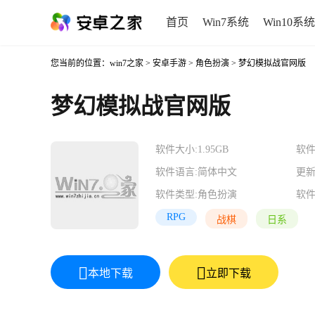
首页
Win7系统
Win10系统
您当前的位置：
win7之家
>
安卓手游
>
角色扮演
> 梦幻模拟战官网版
梦幻模拟战官网版
软件大小:
1.95GB
软件
软件语言:
简体中文
更新
软件类型:
角色扮演
软件
RPG
战棋
日系
本地下载
立即下载