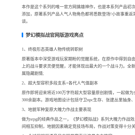
本作是这个系列的唯一官方网擒雄神作，也是本系列产品初
添加，原著系列产品人气人物角色都将悉数登场!小故事重返
谈。
梦幻模拟战官网版游戏亮点
1、终极形态英雄人物传统转职树
原著版本中深受游戏玩家期盼的觉醒系统，在原作中得到自由
上的战斗要求灵便觉醒，才能体现出最大的一个战斗力。全
属隐藏剧情;
2、超大型容积多段支系+各代人气值副本
原作即将迎来将近100万字符超大型容量原创剧情，一起做
300余副本。游戏地图设计包括守卫npc生存、张建丛里抽
3、地貌军种复原大魄力作战主要表现
做为srpg的经典作品之一，《梦幻模拟战》系列大魄力作战效
间相互抑制，地貌因素确定竞技场布局，作战对策变得十分关