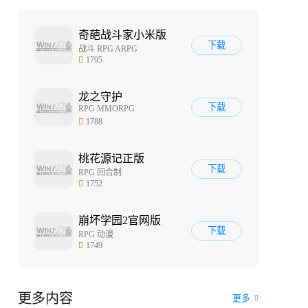
奇葩战斗家小米版
下载
战斗 RPG ARPG
1795
龙之守护
下载
RPG MMORPG
1788
桃花源记正版
下载
RPG 回合制
1752
崩坏学园2官网版
下载
RPG 动漫
1749
更多内容
更多