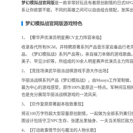
梦幻模拟战官网版
是一款非常好玩且有着原创剧情的日式RP
系让你欲罢不能，不同的英雄之间可以自由组合搭配，发挥
梦幻模拟战官网版游戏特色
1、【奢华声优演员明星赛CV主力阵容来临】
收录各代所有BGM，并特聘原著系列产品音乐家岩垂品行老
品、《梦幻模拟战》系列产品等)，亲自操刀本做的游戏歌曲
美子、早见沙织等，所组成的30余人明星赛声优演员主力阵
2、【竞技场演武华丽派战棋游戏手游大作出场】
华丽派战棋系列产品《梦幻模拟战》，由Masaya工作室制
最为中心的游戏感受，原作100%复原这一特点。军种间互
也是充分展现华丽派战棋游戏的一流风采;
3、【巨作复原原著副本极致重现】
将近100万字符超大型容量原创剧情，一起做为全部系列重归
图设计包括守卫NPC生存、张建丛里抽身、一夫当关阻拦敌
4、【打动故事情节剑与魔法的人物长歌】