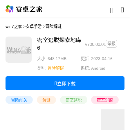
win7之家
>
安卓手游
>
冒险解谜
密室逃脱探索地库
举报
v700.00.01
6
大小: 648.17MB
更新: 2023-04-16
类别:
冒险解谜
系统:
Android
立即下载
冒险闯关
解谜
密室逃脱
密室逃脱