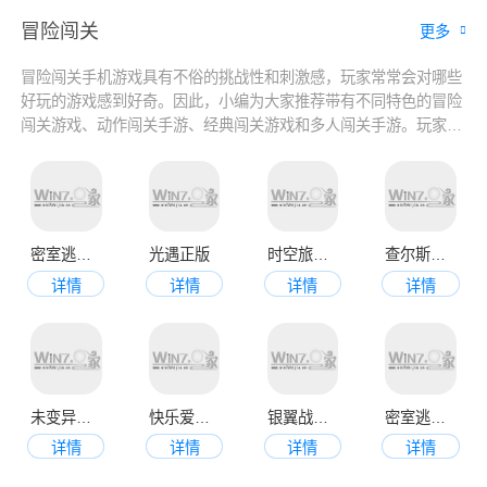
冒险闯关
更多
冒险闯关手机游戏具有不俗的挑战性和刺激感，玩家常常会对哪些
好玩的游戏感到好奇。因此，小编为大家推荐带有不同特色的冒险
闯关游戏、动作闯关手游、经典闯关游戏和多人闯关手游。玩家可
以在这轻松地找到适合自己的游戏，尽情享受闯关的乐趣。有兴趣
的就快来下载吧。
密室逃脱7环游世界
光遇正版
时空旅途正版
查尔斯小火车手游版正版
详情
详情
详情
详情
未变异者正版最新版
快乐爱消除最新版
银翼战机最新版
密室逃脱14帝国崛起
详情
详情
详情
详情