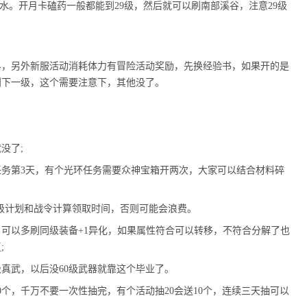
水。开月卡磕药一般都能到29级，然后就可以刷南部溪谷，注意29级
界，另外新服活动消耗体力有冒险活动奖励，先换经验书，如果开的是
到下一级，这个需要注意下，其他没了。
没了;
务第3天，有个光环任务需要众神宝箱开两次，大家可以结合材料碎
升级计划和战令计算领取时间，否则可能会浪费。
。可以多刷同级装备+1异化，如果属性符合可以转移，不符合分解了也
;
级真武，以后没60级武器就靠这个毕业了。
0个，千万不要一次性抽完，有个活动抽20会送10个，连续三天抽可以