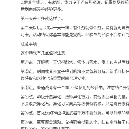
2.跟着主线走，有就刷，体力没了还有药瓶磕，记得刷塔领药
后刷南部溪谷经验更多。
第一天差不多就这样了。
第二天以后，和第一天一样，有任务就做任务，没有就刷异
月卡，活动结束你基本都能兑完的。经验书的经验不会累计
注意事项
这个游戏有几点值得注意：
第①点，开服第一天记得刷塔，领体力药水，晚上10点过后就
第②点，刷图或者开盒子得到的粉不要急着分解。新手目标任
片获取和众神宝箱重置时间合理安排;
第③点，普通战令有一个30-39级使用的经验书，注意结合
第④点，40级开启异化，法师异化智力，其他职业异化力量
不会浪费异化石。异化可以向高等级装备转移，只是需要修复
第⑤点，首充送的20级神圣武器千万不要分解，可以升级55
第⑥点，至尊魔盒活动。兑换码会得到20个，红钻商城每周1