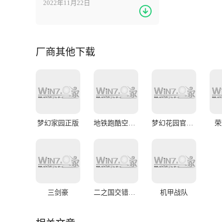
2022年11月22日
厂商其他下载
梦幻家园正版
地铁跑酷空间站版本
梦幻花园官方正版
荣
三剑豪
二之国交错世界
机甲战队