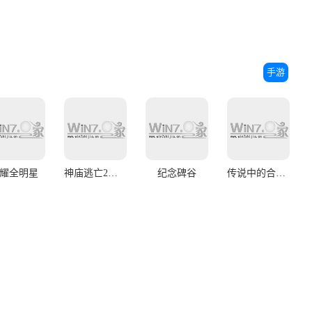
手游
耀全明星
神庙逃亡2手机版
纪念碑谷
传说中的合合岛官网版