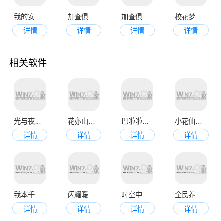
我的安吉拉2最新版本
加查俱乐部最新版本2023
加查俱乐部中文版
校花梦工厂最新版本
详情
详情
详情
详情
相关软件
光与夜之恋安卓版本
花亦山心之月正版
巴啦啦换装物语
小花仙最新版
详情
详情
详情
详情
我本千金手机版
闪耀暖暖手机正式版
时空中的绘旅人最新版
全民养成之女皇陛下最新版
详情
详情
详情
详情