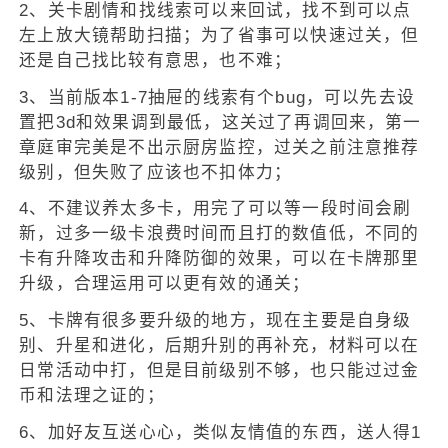
2、关卡剧情和找线索可以来回试，找不到可以点
左上放大镜帮助扫描；为了省事可以快速过关，但
还是自己找比较有意思，也不难；
3、当前版本1-7抽屉的线索有个bug，可以先去设
置把3d和效果调到最低，这关过了再调回来，第一
章庭审完美是不出示厨房监控，过关之前注意推荐
级别，但失败了应该也不扣体力；
4、不建议养太多卡，用完了可以等一段时间会刷
新，过多一级卡浪费时间而且打的数值低，不同的
卡有升降攻击和升降防御的效果，可以在卡牌那里
升级，合理运用可以更有效的通关；
5、卡牌有很多要升级的地方，现在主要是自身级
别、升星和进化，后期升别的再补充，材料可以在
日常活动中打，但是目前级别不够，也只能过过金
币和法理之证的；
6、加好友互送心心，类似友情值的东西，送人得1