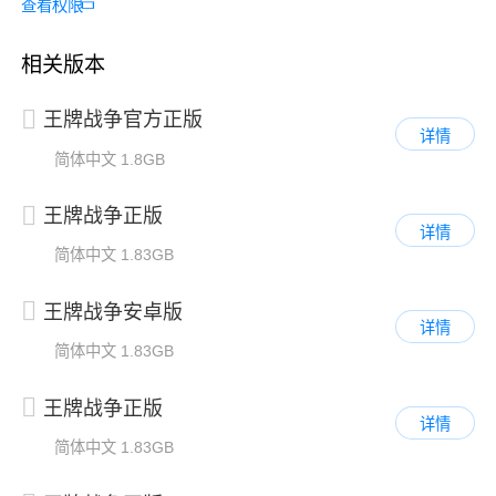
查看权限
相关版本
王牌战争官方正版
详情
简体中文
1.8GB
王牌战争正版
详情
简体中文
1.83GB
王牌战争安卓版
详情
简体中文
1.83GB
王牌战争正版
详情
简体中文
1.83GB