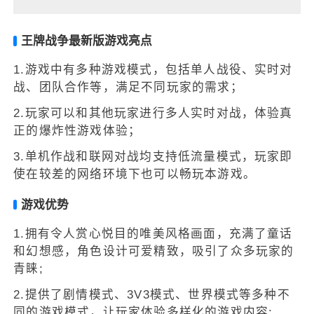
王牌战争最新版游戏亮点
1.游戏中有多种游戏模式，包括单人战役、实时对
战、团队合作等，满足不同玩家的需求；
2.玩家可以和其他玩家进行多人实时对战，体验真
正的爆炸性游戏体验；
3.单机作战和联网对战均支持低流量模式，玩家即
使在较差的网络环境下也可以畅玩本游戏。
游戏优势
1.拥有令人赏心悦目的唯美风格画面，充满了童话
和幻想感，角色设计可爱精致，吸引了众多玩家的
青睐;
2.提供了剧情模式、3V3模式、世界模式等多种不
同的游戏模式，让玩家体验多样化的游戏内容;