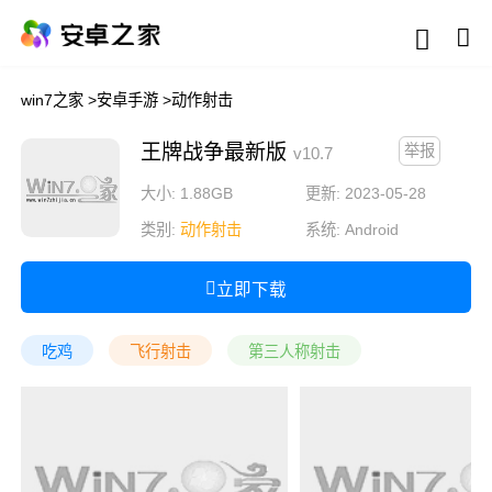
win7之家
>
安卓手游
>
动作射击
王牌战争最新版
举报
v10.7
大小: 1.88GB
更新: 2023-05-28
类别:
动作射击
系统:
Android
立即下载
吃鸡
飞行射击
第三人称射击