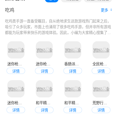
吃鸡
更多
吃鸡类手游一直备受瞩目，自从绝地求生这款游戏热门起来之后，
吸引了众多玩家，市面上也涌现了很多吃鸡手游，但并非所有游戏
都能为玩家带来快乐的游戏体验。因此，小编为大家精心搜集了市
场上最好玩的十款吃鸡手游，还不不知道吃鸡游戏推荐手游有哪些
好玩的朋友不要错过了！
迷你枪战精英手机版
迷你枪战精英无限金币钻石版
香肠派对正版
全民枪战2官方版
详情
详情
详情
详情
迷你枪战精英手机游戏最新版
和平精英官网正版
和平精英2023最新版本
荒野行动手游版
详情
详情
详情
详情