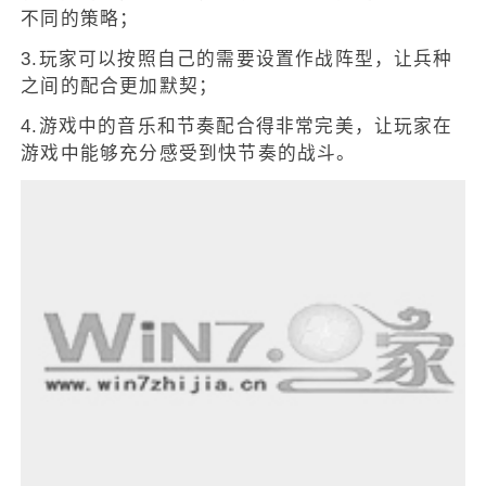
不同的策略；
3.玩家可以按照自己的需要设置作战阵型，让兵种
之间的配合更加默契；
4.游戏中的音乐和节奏配合得非常完美，让玩家在
游戏中能够充分感受到快节奏的战斗。