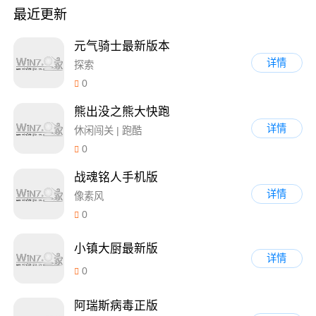
最近更新
元气骑士最新版本
详情
探索
0
熊出没之熊大快跑
详情
休闲闯关 | 跑酷
0
战魂铭人手机版
详情
像素风
0
小镇大厨最新版
详情
0
阿瑞斯病毒正版