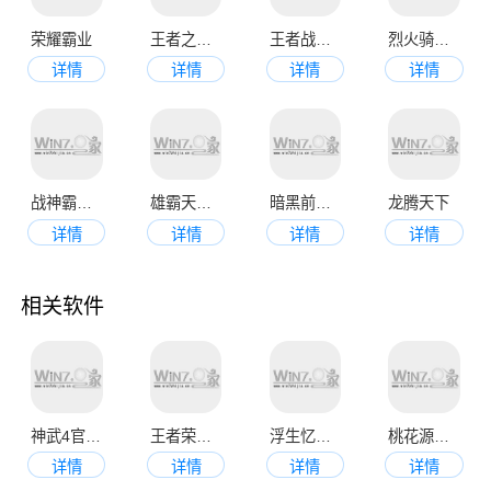
荣耀霸业
王者之路传奇手游
王者战神打金版
烈火骑士BT版
详情
详情
详情
详情
战神霸业手机版
雄霸天地BT版
暗黑前传官方版
龙腾天下
详情
详情
详情
详情
相关软件
神武4官网最新版本
王者荣耀最新版本2023
浮生忆玲珑手游
桃花源记九游版
详情
详情
详情
详情