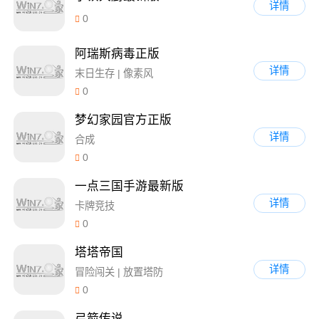
详情
0
阿瑞斯病毒正版
详情
末日生存 | 像素风
0
梦幻家园官方正版
详情
合成
0
一点三国手游最新版
详情
卡牌竞技
0
塔塔帝国
详情
冒险闯关 | 放置塔防
0
弓箭传说