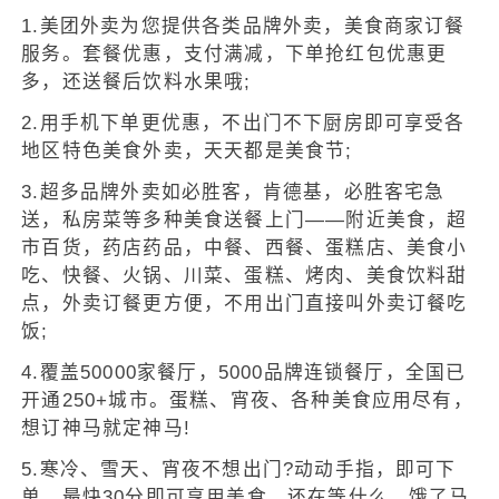
1.美团外卖为您提供各类品牌外卖，美食商家订餐
服务。套餐优惠，支付满减，下单抢红包优惠更
多，还送餐后饮料水果哦;
2.用手机下单更优惠，不出门不下厨房即可享受各
地区特色美食外卖，天天都是美食节;
3.超多品牌外卖如必胜客，肯德基，必胜客宅急
送，私房菜等多种美食送餐上门——附近美食，超
市百货，药店药品，中餐、西餐、蛋糕店、美食小
吃、快餐、火锅、川菜、蛋糕、烤肉、美食饮料甜
点，外卖订餐更方便，不用出门直接叫外卖订餐吃
饭;
4.覆盖50000家餐厅，5000品牌连锁餐厅，全国已
开通250+城市。蛋糕、宵夜、各种美食应用尽有，
想订神马就定神马!
5.寒冷、雪天、宵夜不想出门?动动手指，即可下
单，最快30分即可享用美食。还在等什么，饿了马