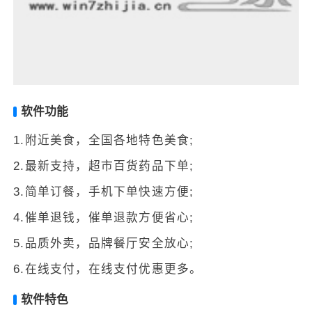
软件功能
1.附近美食，全国各地特色美食;
2.最新支持，超市百货药品下单;
3.简单订餐，手机下单快速方便;
4.催单退钱，催单退款方便省心;
5.品质外卖，品牌餐厅安全放心;
6.在线支付，在线支付优惠更多。
软件特色