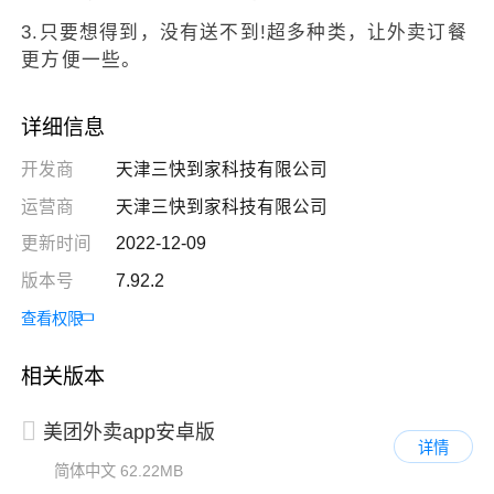
3.只要想得到，没有送不到!超多种类，让外卖订餐
更方便一些。
详细信息
开发商
天津三快到家科技有限公司
运营商
天津三快到家科技有限公司
更新时间
2022-12-09
版本号
7.92.2
查看权限
相关版本
美团外卖app安卓版
详情
简体中文
62.22MB