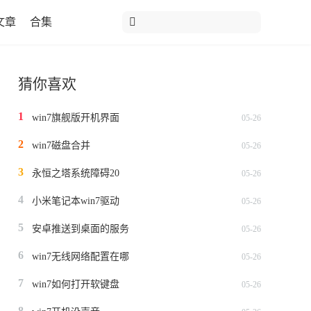
文章
合集
猜你喜欢
1
win7旗舰版开机界面
05-26
2
win7磁盘合并
05-26
3
永恒之塔系统障碍20
05-26
4
小米笔记本win7驱动
05-26
5
安卓推送到桌面的服务
05-26
6
win7无线网络配置在哪
05-26
7
win7如何打开软键盘
05-26
8