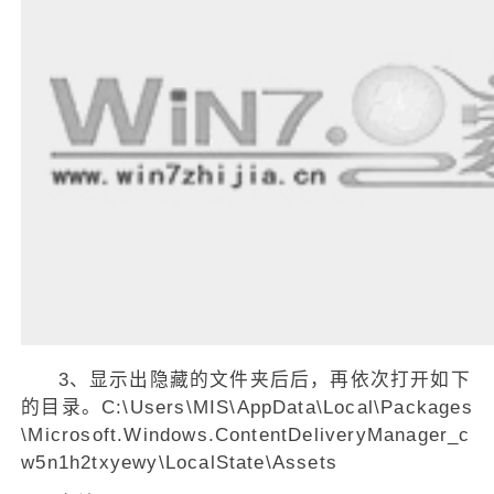
3、显示出隐藏的文件夹后后，再依次打开如下
的目录。C:\Users\MIS\AppData\Local\Packages
\Microsoft.Windows.ContentDeliveryManager_c
w5n1h2txyewy\LocalState\Assets