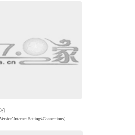
算机
sion\Internet Settings\Connections；