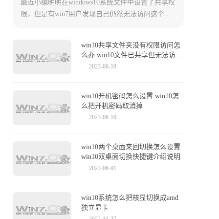
最近小编明明在windows10系统文件中设置了共享权
限，但是有win7用户发现自己仍然无法访问这个被
共享的文件夹。这是为什么，又要如何解决呢？今
天小编就来给大家详细说明一下win10共享文件设置
win10共享文件夹没有权限访问怎
方法，以及无法访问的原因，有需要的用户们赶紧
么办 win10文件已共享但无法访问
来看一下吧。
的解决办法
2023-06-10
win10开机密码怎么设置 win10怎
么把开机密码取消掉
2023-06-10
win10两个桌面来回切换怎么设置
win10双桌面切换快捷键介绍说明
2023-06-01
win10系统怎么把核显切换成amd
独立显卡
2022-11-27