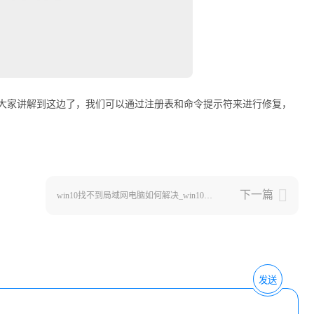
步骤就给大家讲解到这边了，我们可以通过注册表和命令提示符来进行修复，
下一篇
win10找不到局域网电脑如何解决_win10找不到局域网其他电脑的解决教程
发送