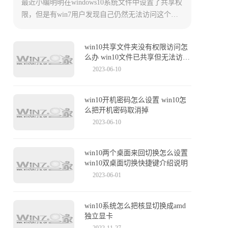
最近小编明明在windows10系统文件中设置了共享权
限，但是有win7用户发现自己仍然无法访问这个被
共享的文件夹。这是为什么，又要如何解决呢？今
天小编就来给大家详细说明一下win10共享文件设置
win10共享文件夹没有权限访问怎
方法，以及无法访问的原因，有需要的用户们赶紧
么办 win10文件已共享但无法访问
来看一下吧。
的解决办法
2023-06-10
win10开机密码怎么设置 win10怎
么把开机密码取消掉
2023-06-10
win10两个桌面来回切换怎么设置
win10双桌面切换快捷键介绍说明
2023-06-01
win10系统怎么把核显切换成amd
独立显卡
2022-11-27