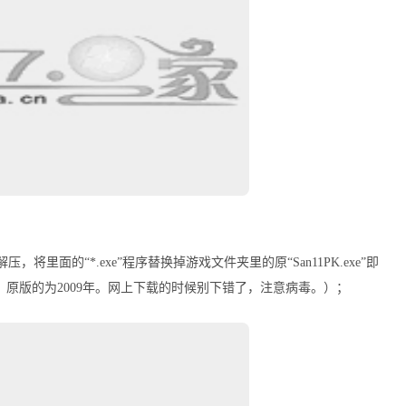
里面的“*.exe”程序替换掉游戏文件夹里的原“San11PK.exe”即
年，原版的为2009年。网上下载的时候别下错了，注意病毒。）；