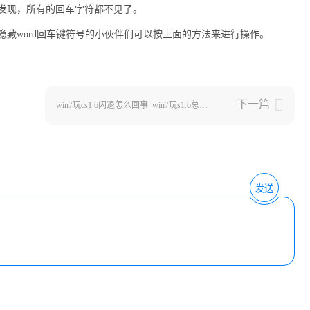
以发现，所有的回车字符都不见了。
，要隐藏word回车键符号的小伙伴们可以按上面的方法来进行操作。
下一篇
win7玩cs1.6闪退怎么回事_win7玩s1.6总卡退如何解决
发送