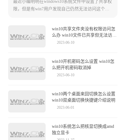
最近小编明明在windows10系统文件中设置了共享权
限，但是有win7用户发现自己仍然无法访问这个被
共享的文件夹。这是为什么，又要如何解决呢？今
天小编就来给大家详细说明一下win10共享文件设置
win10共享文件夹没有权限访问怎
方法，以及无法访问的原因，有需要的用户们赶紧
么办 win10文件已共享但无法访问
来看一下吧。
的解决办法
2023-06-10
win10开机密码怎么设置 win10怎
么把开机密码取消掉
2023-06-10
win10两个桌面来回切换怎么设置
win10双桌面切换快捷键介绍说明
2023-06-01
win10系统怎么把核显切换成amd
独立显卡
2022-11-27