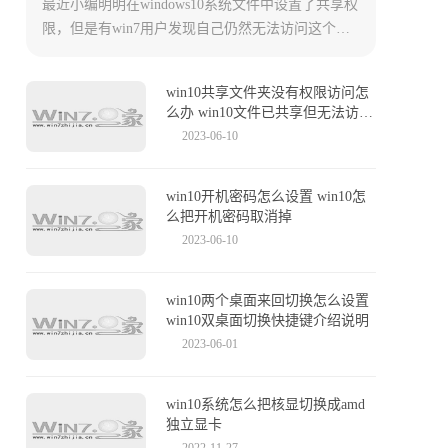
最近小编明明在windows10系统文件中设置了共享权
限，但是有win7用户发现自己仍然无法访问这个被
共享的文件夹。这是为什么，又要如何解决呢？今
天小编就来给大家详细说明一下win10共享文件设置
win10共享文件夹没有权限访问怎
方法，以及无法访问的原因，有需要的用户们赶紧
么办 win10文件已共享但无法访问
来看一下吧。
的解决办法
2023-06-10
win10开机密码怎么设置 win10怎
么把开机密码取消掉
2023-06-10
win10两个桌面来回切换怎么设置
win10双桌面切换快捷键介绍说明
2023-06-01
win10系统怎么把核显切换成amd
独立显卡
2022-11-27