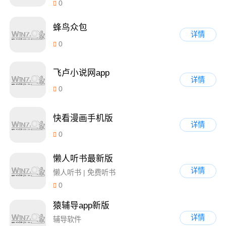
0
蜂鸟众包
详情
0
飞卢小说网app
详情
0
快看漫画手机版
详情
0
懒人听书最新版
详情
懒人听书 | 免费听书
0
猿辅导app新版
详情
辅导软件