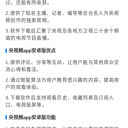
过，还能有所收获。
2.提供了知名主播、记者、编导等总台名人为央视
频创作的独家视频。
3.软件下载后汇聚了央视及各地方卫视三十余个频
道的电视节目直播。
央视频app安卓版优点
1.提供评论、分享等互动，让用户能与其他观众交
流心得和看法。
2.通过智能算法为用户推荐感兴趣的内容，提高用
户的观看体验。
3.下载软件后支持观看历史、收藏列表及订阅入
口、电视投屏等。
央视频app安卓版功能