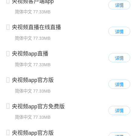
央视频客户端app
详情
简体中文
77.33MB
央视频直播在线直播
详情
简体中文
77.33MB
央视频app直播
详情
简体中文
77.33MB
央视频app官方版
详情
简体中文
77.33MB
央视频app官方免费版
详情
简体中文
77.33MB
央视频app官方版