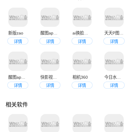
地进行图像编辑。无论您需要进行简单的修图还是更高级的图像编
辑，这些软件都能满足您的需求，带给您高品质的修图体验！有需
要的小伙伴快来下载试试！
新版zao
醒图app最新版本
ai换脸大师app
天天P图app官方版
详情
详情
详情
详情
醒图app官方版
快影视频剪辑app官方版
相机360
今日水印相机手机版
详情
详情
详情
详情
相关软件