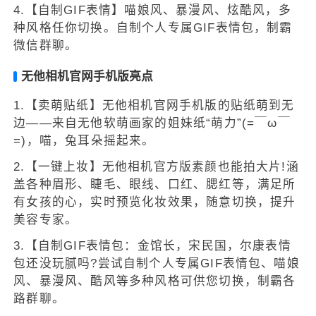
4.【自制GIF表情】喵娘风、暴漫风、炫酷风，多
种风格任你切换。自制个人专属GIF表情包，制霸
微信群聊。
无他相机官网手机版亮点
1.【卖萌贴纸】无他相机官网手机版的贴纸萌到无
边——来自无他软萌画家的姐妹纸“萌力”(=￣ω￣
=)，喵，兔耳朵摇起来。
2.【一键上妆】无他相机官方版素颜也能拍大片!涵
盖各种眉形、睫毛、眼线、口红、腮红等，满足所
有女孩的心，实时预览化妆效果，随意切换，提升
美容专家。
3.【自制GIF表情包：金馆长，宋民国，尔康表情
包还没玩腻吗?尝试自制个人专属GIF表情包、喵娘
风、暴漫风、酷风等多种风格可供您切换，制霸各
路群聊。