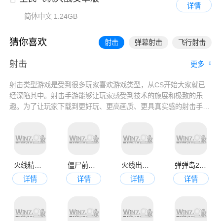
详情
简体中文
1.24GB
猜你喜欢
射击
弹幕射击
飞行射击
射击
更多
射击类型游戏是受到很多玩家喜欢游戏类型，从CS开始大家就已
经深陷其中。射击手游能够让玩家感受到技术的施展和极致的乐
趣。为了让玩家下载到更好玩、更高画质、更具真实感的射击手
游，我们特意整理了射击游戏排行榜前十名，里面包括大型射击、
剧情射击和二战射击等各类游戏。玩家可以根据自己的喜好和需求
选择下载，享受射击游戏的独特魅力。
火线精英官方版
僵尸前线4正版
火线出击正版
弹弹岛2正版
详情
详情
详情
详情