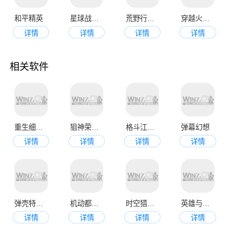
和平精英
星球战机大作战
荒野行动正版
穿越火线枪战王者正版
详情
详情
详情
详情
相关软件
重生细胞最新版
狙神荣耀最新版
格斗江湖官网版
弹幕幻想
详情
详情
详情
详情
弹壳特攻队2023版
机动都市阿尔法正版
时空猎人3最新版
英雄与地下城
详情
详情
详情
详情