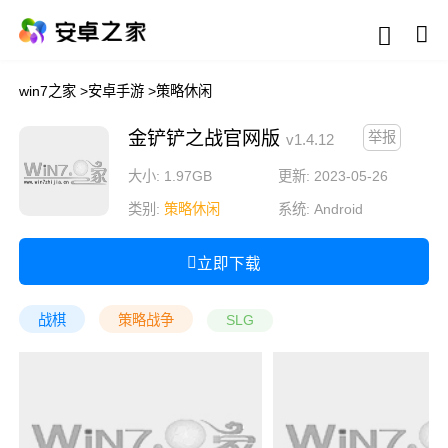
win7之家
>
安卓手游
>
策略休闲
金铲铲之战官网版
举报
v1.4.12
大小: 1.97GB
更新: 2023-05-26
类别:
策略休闲
系统:
Android
立即下载
战棋
策略战争
SLG