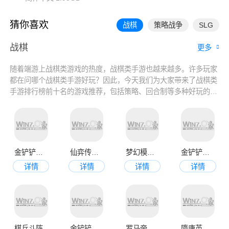
猜你喜欢
战棋
策略战争
SLG
战棋
更多
随着端游上战棋类游戏的热度，战棋类手游也越来越多。许多玩家
都在问哪个战棋类手游好玩？因此，今天我们为大家带来了战棋类
手游排行榜前十名的游戏推荐，包括策略、回合制等多种好玩的战
棋手游。如果你是战棋类游戏的忠实粉丝，那么一定不要错过了这
个排行榜！
金铲铲之战正版官网版
仙弈传说官网版
梦幻模拟战官网版
金铲铲之战官网版
详情
详情
详情
详情
棋兵斗阵
金铲铲之战最新版本
罗马帝国手机版
隋唐英杰传