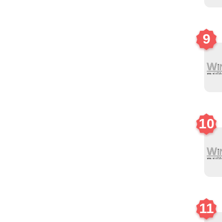
9
10
11