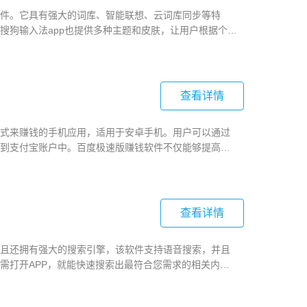
件。它具有强大的词库、智能联想、云词库同步等特
搜狗输入法app也提供多种主题和皮肤，让用户根据个人
多种输入方式，快来下载试试吧！
查看详情
式来赚钱的手机应用，适用于安卓手机。用户可以通过
到支付宝账户中。百度极速版赚钱软件不仅能够提高用
并且提供或分享给其他用户，还能和朋友一起赚钱。
查看详情
且还拥有强大的搜索引擎，该软件支持语音搜索，并且
需打开APP，就能快速搜索出最符合您需求的相关内
索app，那就快下载吧！