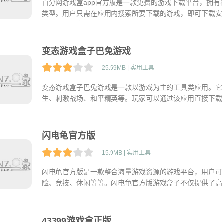
百分网游戏盒app官方版是一款免费的游戏下载平台，拥
类型。用户只需在应用内搜索所要下载的游戏，即可下载安
版还拥有丰富的游戏攻略、评测、召唤好友等社交功能，玩
友，享受更多游戏乐趣。
变态游戏盒子巴兔游戏
25.59MB | 实用工具
变态游戏盒子巴兔游戏是一款以游戏为主的工具类应用。它
生、刺激战场、和平精英等。玩家可以通过该应用直接下载
方便快捷。同时，该应用支持自定义游戏资料库和游戏管理
外，变态游戏盒子巴兔游戏还支持实时更新，保证了游戏的
闪电龟官方版
15.9MB | 实用工具
闪电龟官方版是一款整合海量游戏资源的游戏平台，用户可
险、竞技、休闲等等。闪电龟官方版游戏盒子不仅提供了高
户可以在线互动、结交好友，分享自己的游戏攻略和心得。
功能，让用户的游戏下载和更新更加方便和快捷。
43399游戏盒正版