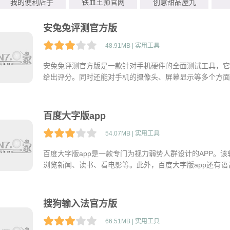
我的便利店手
铁血王师官网
创意甜品屋九
机版
版
游版
安兔兔评测官方版
48.91MB | 实用工具
安兔兔评测官方版是一款针对手机硬件的全面测试工具，它
给出评分。同时还能对手机的摄像头、屏幕显示等多个方面
所用设备的性能表现，方便又好用！感兴趣的用户快来免费
百度大字版app
54.07MB | 实用工具
百度大字版app是一款专门为视力弱势人群设计的APP。
浏览新闻、读书、看电影等。此外，百度大字版app还有
容，增强了用户的使用体验！感兴趣的小伙伴快来免费下载
搜狗输入法官方版
66.51MB | 实用工具