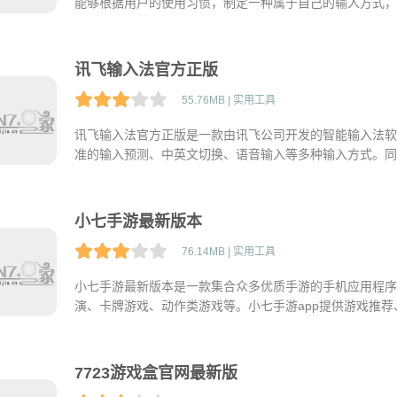
能够根据用户的使用习惯，制定一种属于自己的输入方式，
输入法，不妨来下载百度输入法app官方版。
讯飞输入法官方正版
55.76MB | 实用工具
讯飞输入法官方正版是一款由讯飞公司开发的智能输入法软
准的输入预测、中英文切换、语音输入等多种输入方式。同
转换等。此外，讯飞输入法app还支持个性化定制，用户
小七手游最新版本
76.14MB | 实用工具
小七手游最新版本是一款集合众多优质手游的手机应用程序
演、卡牌游戏、动作类游戏等。小七手游app提供游戏推
最新、最热门的手游资源，还能够迅速安装和更新他们的喜
7723游戏盒官网最新版