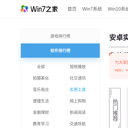
首页
Win7系统
Win10系
游戏排行榜
安卓
软件排行榜
备软
为大家
全部
视频播放
app
拍摄美化
社交通讯
音乐电台
实用工具
便捷生活
网上购物
热
门
金融理财
新闻阅读
推
荐
教育学习
交通导航