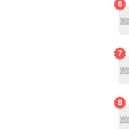
6
7
8