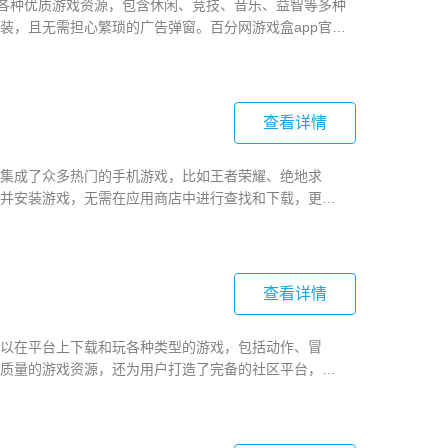
有各种优质游戏资源，包含休闲、竞技、音乐、益智等多种
装，且无需担心繁琐的广告弹窗。百分网游戏盒app官方
家可以在游戏中收获快乐的同时，结交志同道合的朋
查看详情
集成了众多热门的手机游戏，比如王者荣耀、绝地求
并安装游戏，无需在应用商店中进行查找和下载，更加
功能，玩家可以根据自己的需求进行管理和使用。此
及时性和流畅性。
查看详情
以在平台上下载和玩各种类型的游戏，包括动作、冒
质量的游戏资源，还为用户打造了完备的社区平台，用
此外，闪电龟官方版游戏盒子具有智能下载和自动更新