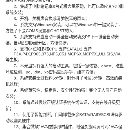
端服务和红外线设备支持；
2、集成了电脑笔记本&台式机大量驱动，也可以适应其它电脑
系统安装；
3、开机、关机声音换成清脆悦耳的声音；
4、系统支持Windows安装，可以在Windows中一键安装了，
方便了不会COMS设置和GHOST的人；
5、系统支持光盘启动一键全自动安装及PE下一键全自动安
装，自动识别隐藏分区，方便快捷；
6、支持64位和多核CPU,支持SATA1/2,支持
P3X,P4X,P965,975,NF5,C51,MCP6X,MCP7X,,ULI,SIS,VIA
等主板；
7、本光盘拥有强大的启动工具，包括一键恢复、ghost、磁盘
坏道检测、pq、dm、xp密码重设等等，维护方便；
8、系统安装全过程约6分钟，部分机子可达5分钟，高效的装
机过程；
9、系统兼营性、稳定性、安全性较均强！完全无人值守自动
安装；
10、系统通过微软正版认证系统在线认证，支持在线升级更
新；
11、使用了智能判断，自动卸载多余SATA/RAID/SCSI设备驱
动及幽灵硬件；
12、集合微软JAVA虚拟机IE插件，增强浏览网页时对JAVA程