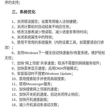
序的支持；
三、系统优化
1、关闭错误报告；设置常用输入法快捷键；
2、关闭计算机时自动结束不响应任务；
3、修改注册表减少预读取、减少进度条等待时间；
4、关闭系统属性中的特效；
5、禁用不常用的系统服务（内附设置工具，如需要请自行修
改）；
6、支持Windows下一键全自动快速备份/恢复系统，维护轻松
无忧；
7、加快“网上邻居”共享速度；取消不需要的网络服务组件；
8、加快菜单显示速度；启用DMA传输模式；
9、安装驱动时不搜索Windows Update；
10、禁用搜索助手并使用高级搜索；
11、禁用Messenger服务；
12、加快搜索网上邻居的速度；
13、加快开关机机速度，自动关闭停止响应；
14、加快开机速度副值；
18、减少开机滚动条滚动次数；